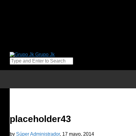
Todos los derechos reservados / Grupo JK 2019
Menu
Social Link
©Grupo JK 2019. Todos los derechos reservados.
placeholder43
by
Súper Administrador
, 17 mayo, 2014